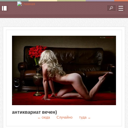
Перейти к основному содержанию
Форма
поиска
антиквариат вечен)
← сюда
Случайно
туда →