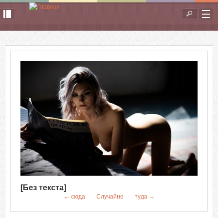
Перейти к основному содержанию
Форма
поиска
[Без текста]
← сюда
Случайно
туда →