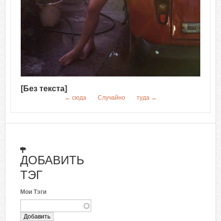
[Без текста]
← сюда
Случайно
туда →
ДОБАВИТЬ
ТЭГ
Мои Тэги