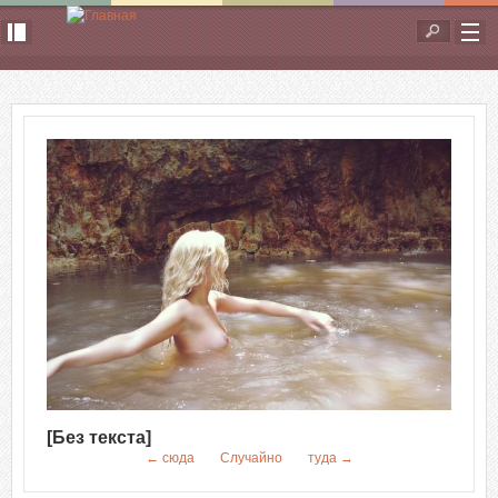
Перейти к основному содержанию
Форма
поиска
[Без текста]
← сюда
Случайно
туда →