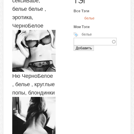
ТЭГ
сексиBabe,
белье белье ,
Все Тэги
эротика,
белье
ЧерноБелое
Мои Тэги
белье
Ню ЧерноБелое
, белье , круглые
попы, блондинки