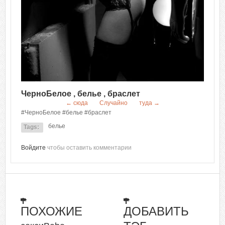
ЧерноБелое , белье , браслет
← сюда
Случайно
туда →
#ЧерноБелое #белье #браслет
белье
Tags:
Войдите
чтобы оставить комментарии
ПОХОЖИЕ
ДОБАВИТЬ