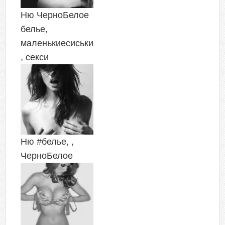
Ню ЧерноБелое
белье,
маленькиесиськи
, секси
Ню #белье, ,
ЧерноБелое