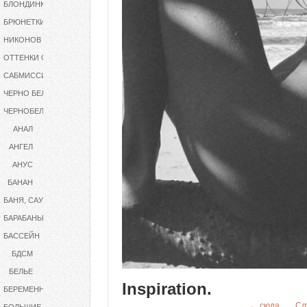
БЛОНДИНКИ
БРЮНЕТКИ
НИКОНОВ
ОТТЕНКИ СЕРОГО
САБМИССИВ
ЧЕРНО БЕЛОЕ
ЧЕРНОБЕЛОЕ
АНАЛ
АНГЕЛ
АНУС
БАНАН
БАНЯ, САУНА
БАРАБАНЫ
БАССЕЙН
БДСМ
БЕЛЬЕ
Inspiration.
БЕРЕМЕННАЯ
← сюда
Сл