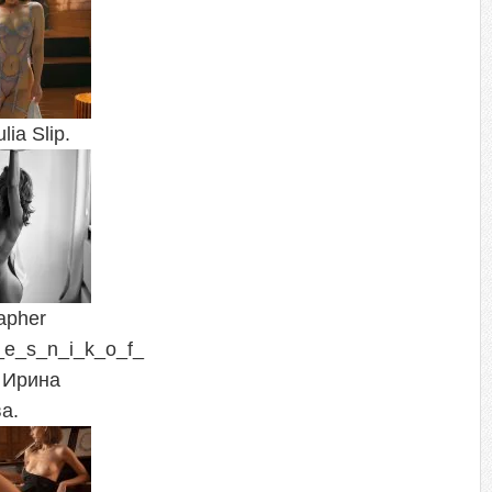
lia Slip.
apher
e_s_n_i_k_o_f_
l Ирина
а.