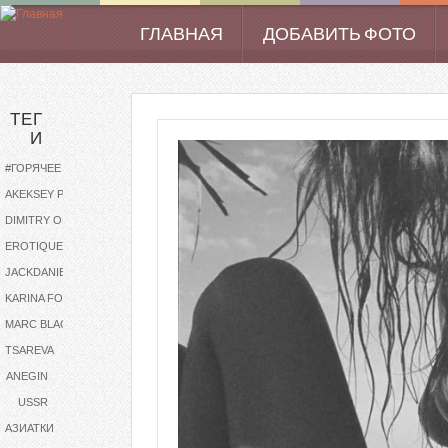
Перейти к основному содержанию
ГЛАВНАЯ
ДОБАВИТЬ ФОТО
Main menu
ТЕГ
И
#ГОРЯЧЕЕ
AKEKSEY PODOBA
DIMITRY OLEYNICHENKO
EROTIQUE
JACKDANIELS
KARINA FOXX
MARC BLACKIE
TSAREVA
ANEGIN
USSR
АЗИАТКИ