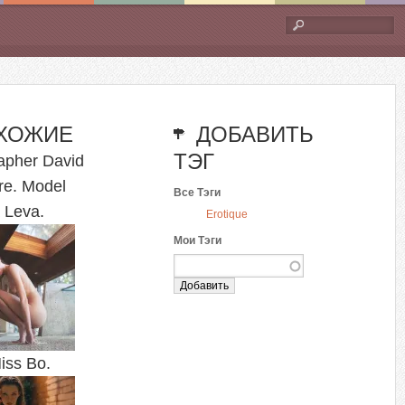
Форма
поиска
ХОЖИЕ
ДОБАВИТЬ
ТЭГ
apher David
re. Model
Все Тэги
 Leva.
Erotique
Мои Тэги
iss Bo.