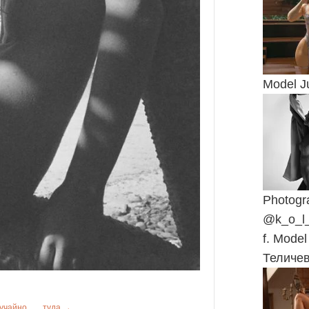
Model Ju
Photogr
@k_o_l_
f. Mode
Теличев
учайно
туда →