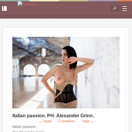
Перейти к основному содержанию
Форма
поиска
Italian passion. PH: Alexander Grinn.
← сюда
Случайно
туда →
italian passion