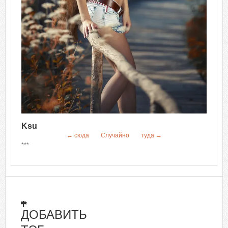
Ksu
← сюда
Случайно
туда →
***
ДОБАВИТЬ