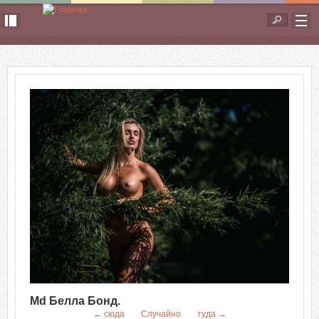
Перейти к основному содержанию
Форма
поиска
Md Белла Бонд.
← сюда
Случайно
туда →