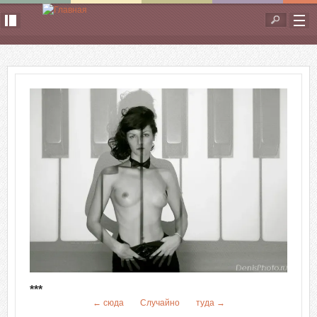
Перейти к основному содержанию
Форма
поиска
***
← сюда
Случайно
туда →