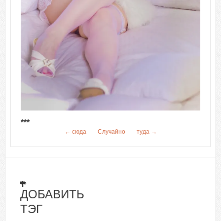
***
← сюда
Случайно
туда →
ДОБАВИТЬ
ТЭГ