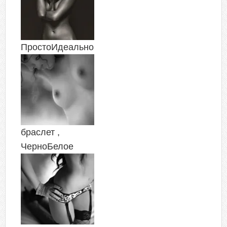
ПростоИдеально
браслет ,
ЧерноБелое