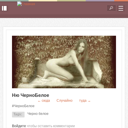
Перейти к основному содержанию
Форма
поиска
Ню ЧерноБелое
← сюда
Случайно
туда →
#ЧерноБелое
Черно белое
Tags:
Войдите
чтобы оставить комментарии