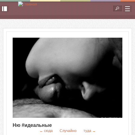
Перейти к основному содержанию
Форма
поиска
Ню #идеальные
← сюда
Случайно
туда →