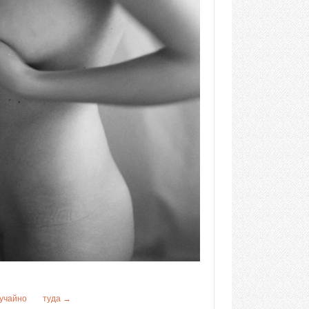
учайно
туда →