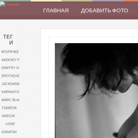
Перейти к основному содержанию
ГЛАВНАЯ
ДОБАВИТЬ ФОТО
Main menu
ТЕГ
И
#ГОРЯЧЕЕ
AKEKSEY PODOBA
DIMITRY OLEYNICHENKO
EROTIQUE
JACKDANIELS
KARINA FOXX
MARC BLACKIE
TSAREVA
ANEGIN
USSR
АЗИАТКИ