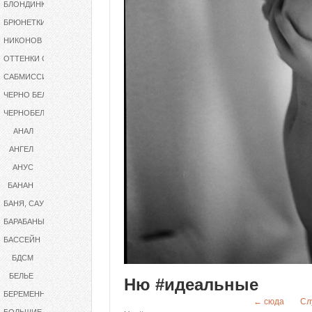
БЛОНДИНКИ
БРЮНЕТКИ
НИКОНОВ
ОТТЕНКИ СЕРОГО
САБМИССИВ
ЧЕРНО БЕЛОЕ
ЧЕРНОБЕЛОЕ
АНАЛ
АНГЕЛ
АНУС
БАНАН
БАНЯ, САУНА
БАРАБАНЫ
БАССЕЙН
БДСМ
БЕЛЬЕ
Ню #идеальные
БЕРЕМЕННАЯ
← сюда
Сл