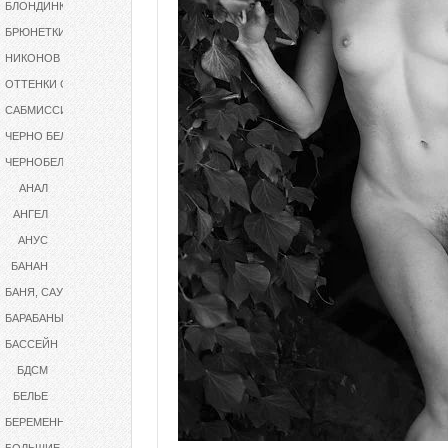
БЛОНДИНКИ
БРЮНЕТКИ
НИКОНОВ
ОТТЕНКИ СЕРОГО
САБМИССИВ
ЧЕРНО БЕЛОЕ
ЧЕРНОБЕЛОЕ
АНАЛ
АНГЕЛ
АНУС
БАНАН
БАНЯ, САУНА
БАРАБАНЫ
БАССЕЙН
БДСМ
БЕЛЬЕ
БЕРЕМЕННАЯ