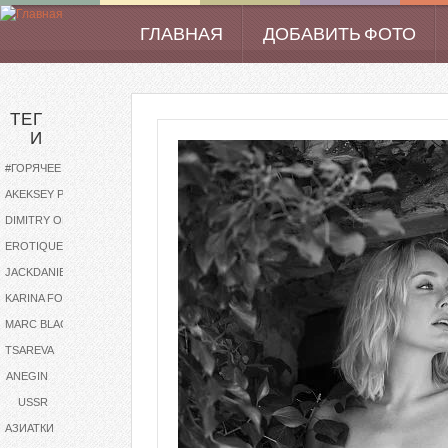
Перейти к основному содержанию
ГЛАВНАЯ
ДОБАВИТЬ ФОТО
Main menu
ТЕГ
И
#ГОРЯЧЕЕ
AKEKSEY PODOBA
DIMITRY OLEYNICHENKO
EROTIQUE
JACKDANIELS
KARINA FOXX
MARC BLACKIE
TSAREVA
ANEGIN
USSR
АЗИАТКИ