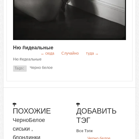
Ню #идеальные
← сюда
Случайно
туда →
Ню #идеальные
Черно белое
Tags:
ПОХОЖИЕ
ДОБАВИТЬ
ТЭГ
ЧерноБелое
сиськи ,
Все Тэги
блондинки
Черно белое