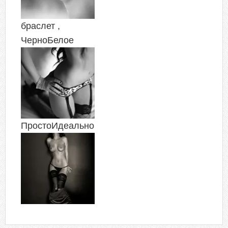
браслет ,
ЧерноБелое
ПростоИдеально