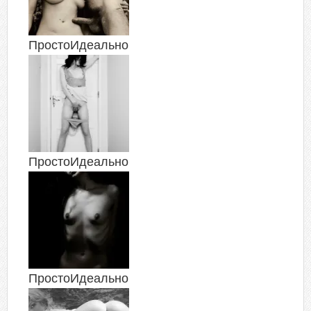
ПростоИдеально
ПростоИдеально
ПростоИдеально