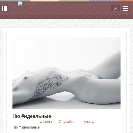
Перейти к основному содержанию
Форма
поиска
Ню #идеальные
← сюда
Случайно
туда →
Ню #идеальные