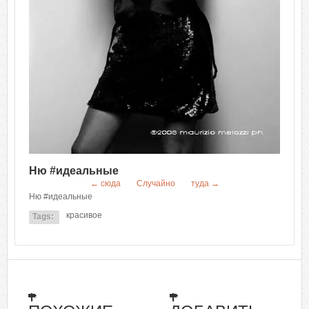
Ню #идеальные
← сюда
Случайно
туда →
Ню #идеальные
красивое
Tags: