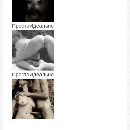
ПростоИдеально
ПростоИдеально