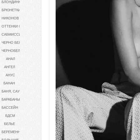
БЛОНДИНКИ
БРЮНЕТКИ
НИКОНОВ
ОТТЕНКИ СЕРОГО
САБМИССИВ
ЧЕРНО БЕЛОЕ
ЧЕРНОБЕЛОЕ
АНАЛ
АНГЕЛ
АНУС
БАНАН
БАНЯ, САУНА
БАРАБАНЫ
БАССЕЙН
БДСМ
БЕЛЬЕ
БЕРЕМЕННАЯ