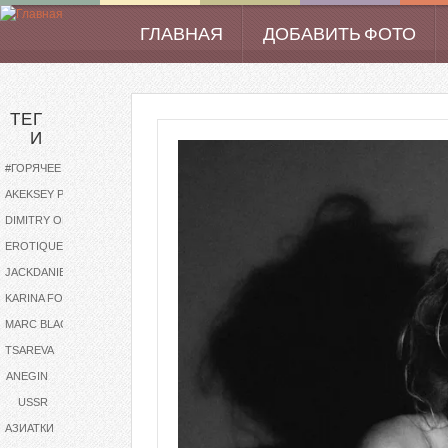
Перейти к основному содержанию
ГЛАВНАЯ
ДОБАВИТЬ ФОТО
Main menu
ТЕГ
И
#ГОРЯЧЕЕ
AKEKSEY PODOBA
DIMITRY OLEYNICHENKO
EROTIQUE
JACKDANIELS
KARINA FOXX
MARC BLACKIE
TSAREVA
ANEGIN
USSR
АЗИАТКИ