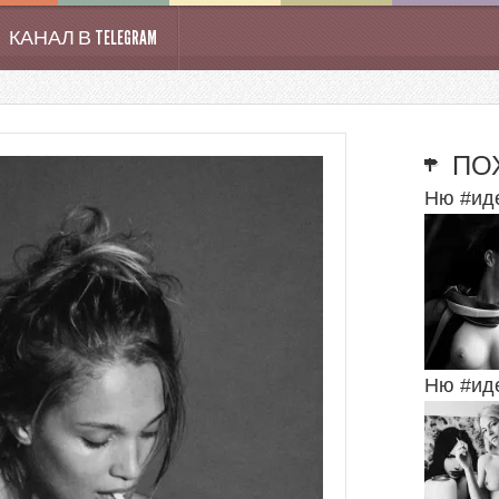
КАНАЛ В TELEGRAM
ПО
Ню #ид
Ню #ид