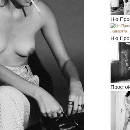
Ню Про
Ню Про
Просто