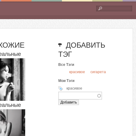
Форма
поиска
ХОЖИЕ
ДОБАВИТЬ
ТЭГ
еальные
Все Тэги
красивое
сигарета
Мои Тэги
красивое
еальные