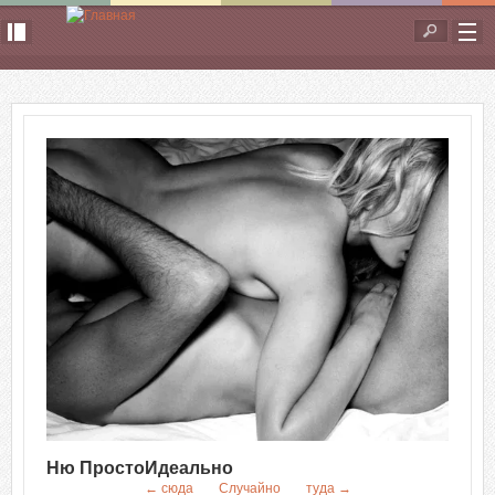
Перейти к основному содержанию
Форма
поиска
Ню ПростоИдеально
← сюда
Случайно
туда →