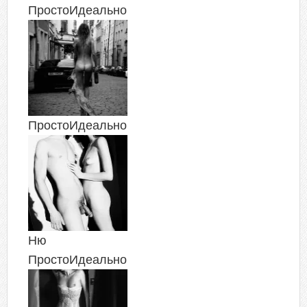
ПростоИдеально
ПростоИдеально
Ню
ПростоИдеально