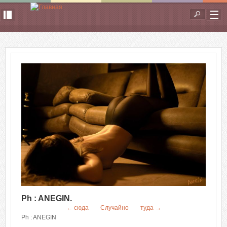
Перейти к основному содержанию
Форма
поиска
Ph : ANEGIN.
← сюда
Случайно
туда →
Ph : ANEGIN