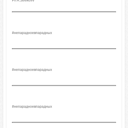
Ph A.Strelkovv
#непарадноевпарадных
#непарадноевпарадных
#непарадноевпарадных