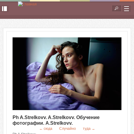
Перейти к основному содержанию
Форма
поиска
Ph A.Strelkovv. A.Strelkovv. Обучение
фотографии. A.Strelkovv.
← сюда
Случайно
туда →