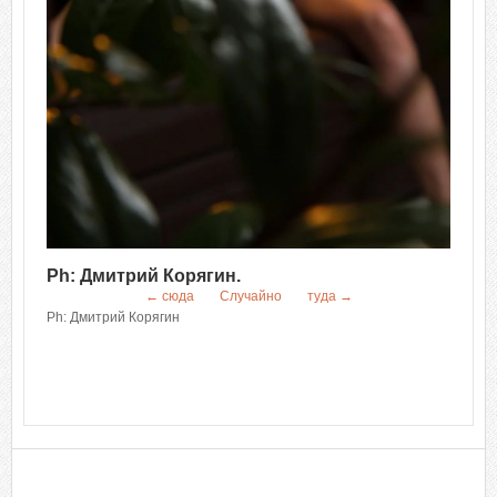
Ph: Дмитрий Корягин.
← сюда
Случайно
туда →
Ph: Дмитрий Корягин