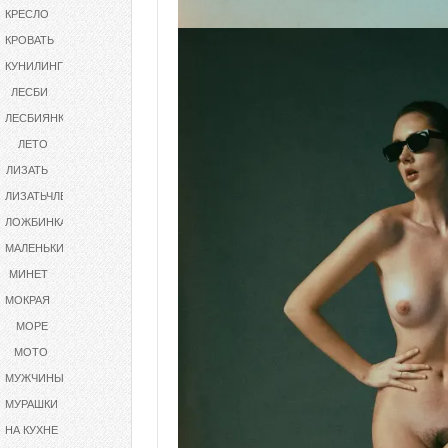
КРЕСЛО
КРОВАТЬ
КУНИЛИНГУС
ЛЕСБИ
ЛЕСБИЯНКИ
ЛЕТО
ЛИЗАТЬ
ЛИЗАТЬЧЛЕН:212
ЛОЖБИНКА
МАЛЕНЬКИЕСИСЬКИ
МИНЕТ
МОКРАЯ
МОРЕ
МОТО
МУЖЧИНЫ
МУРАШКИ
НА КУХНЕ