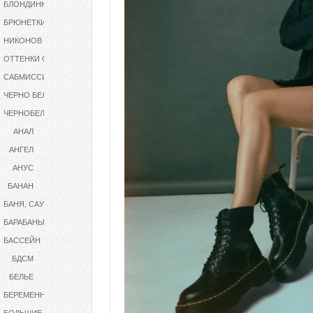
БЛОНДИНКИ
БРЮНЕТКИ
НИКОНОВ
ОТТЕНКИ СЕРОГО
САБМИССИВ
ЧЕРНО БЕЛОЕ
ЧЕРНОБЕЛОЕ
АНАЛ
АНГЕЛ
АНУС
БАНАН
БАНЯ, САУНА
БАРАБАНЫ
БАССЕЙН
БДСМ
БЕЛЬЕ
БЕРЕМЕННАЯ