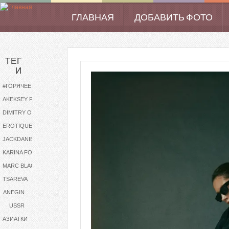
Перейти к основному содержанию
ГЛАВНАЯ
ДОБАВИТЬ ФОТО
Main menu
ТЕГ
И
#ГОРЯЧЕЕ
AKEKSEY PODOBA
DIMITRY OLEYNICHENKO
EROTIQUE
JACKDANIELS
KARINA FOXX
MARC BLACKIE
TSAREVA
ANEGIN
USSR
АЗИАТКИ