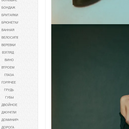
БОЛЬШИЕ
БОНДАЖ
БРИТАЯКИСКА
БРЮНЕТКА
ВАННАЯ
ВЕЛОСИПЕД
ВЕРЕВКИ
ВЗГЛЯД
ВИНО
ВТРОЕМ
ГЛАЗА
ГОРЯЧЕЕ
ГРУДЬ
ГУБЫ
ДВОЙНОЕ ПРОНИКНОВЕНИЕ
ДЖУНГЛИ
ДОМИНИРОВАНИЕ
ДОРОГА