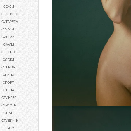
СЕКСИ
СЕКСИПОПЫ
СИГАРЕТА
СИЛУЭТ
СИСЬКИ
СКАЛЫ
СОЛНЕЧНАЯ
СОСКИ
СПЕРМА
СПИНА
СПОРТ
СТЕНА
СТИНГЕР
СТРАСТЬ
СТРИТ
СТУДИЙНОЕ
ТАТУ