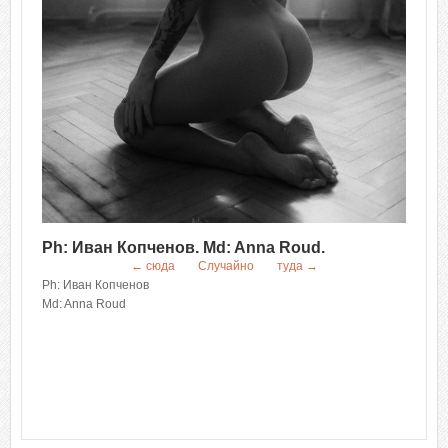
Ph: Иван Копченов. Md: Anna Roud.
← сюда
Случайно
туда →
Ph: Иван Копченов
Md: Anna Roud