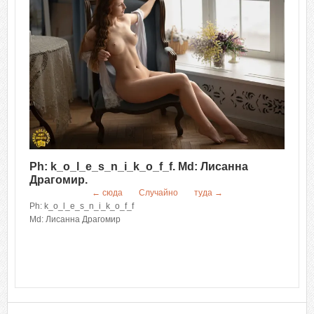
Ph: k_o_l_e_s_n_i_k_o_f_f. Md: Лисанна
Драгомир.
← сюда
Случайно
туда →
Ph: k_o_l_e_s_n_i_k_o_f_f
Md: Лисанна Драгомир