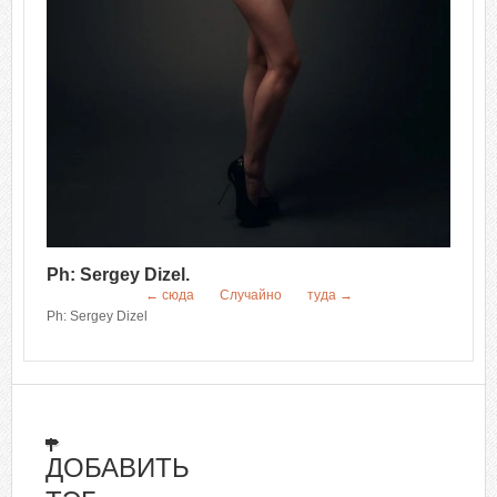
Ph: Sergey Dizel.
← сюда
Случайно
туда →
Ph: Sergey Dizel
ДОБАВИТЬ