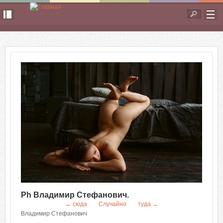
Перейти к основному содержанию
Форма
поиска
Ph Владимир Стефанович.
← сюда
Случайно
туда →
Владимир Стефанович