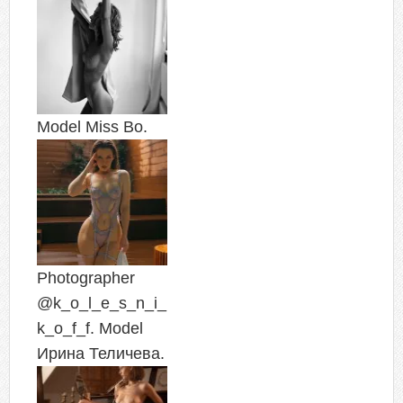
Model Miss Bo.
Photographer
@k_o_l_e_s_n_i_
k_o_f_f. Model
Ирина Теличева.