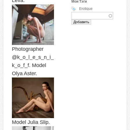
Leva.
Мои Тэги
Erotique
Photographer
@k_o_l_e_s_n_i_
k_o_f_f. Model
Olya Aster.
Model Julia Slip.