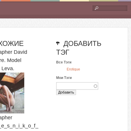
Форма
поиска
ХОЖИЕ
ДОБАВИТЬ
ТЭГ
apher David
re. Model
Все Тэги
 Leva.
Erotique
Мои Тэги
apher
e_s_n_i_k_o_f_