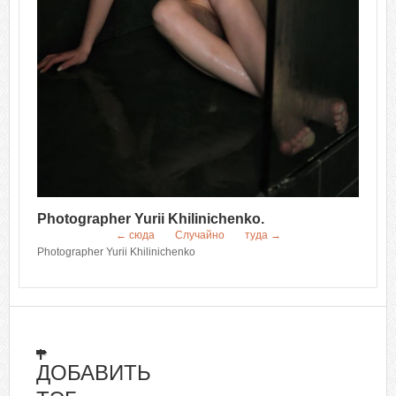
Photographer Yurii Khilinichenko.
← сюда
Случайно
туда →
Photographer Yurii Khilinichenko
ДОБАВИТЬ