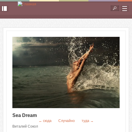
Перейти к основному содержанию
Форма
поиска
Sea Dream
← сюда
Случайно
туда →
Виталий Сокол