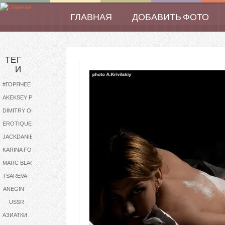
Перейти к основному содержанию
ГЛАВНАЯ
ДОБАВИТЬ ФОТО
Main menu
ТЕГ
И
#ГОРЯЧЕЕ
AKEKSEY PODOBA
DIMITRY OLEYNICHENKO
EROTIQUE
JACKDANIELS
KARINA FOXX
MARC BLACKIE
TSAREVA
ANEGIN
USSR
АЗИАТКИ