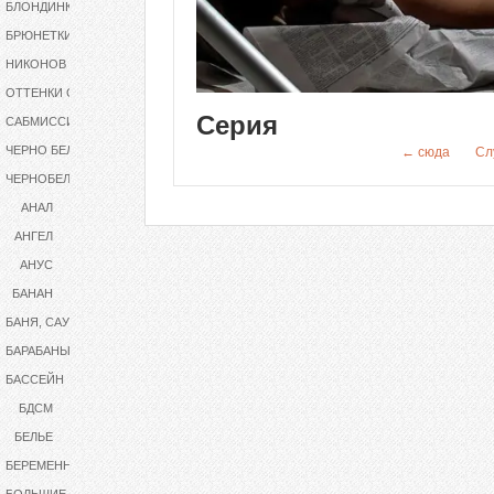
БЛОНДИНКИ
БРЮНЕТКИ
НИКОНОВ
ОТТЕНКИ СЕРОГО
Серия
САБМИССИВ
ЧЕРНО БЕЛОЕ
← сюда
Сл
ЧЕРНОБЕЛОЕ
АНАЛ
АНГЕЛ
АНУС
БАНАН
БАНЯ, САУНА
БАРАБАНЫ
БАССЕЙН
БДСМ
БЕЛЬЕ
БЕРЕМЕННАЯ