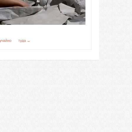
учайно
туда →