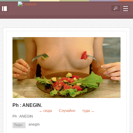
Перейти к основному содержанию
Форма
поиска
Ph : ANEGIN.
← сюда
Случайно
туда →
Ph : ANEGIN
anegin
Tags: